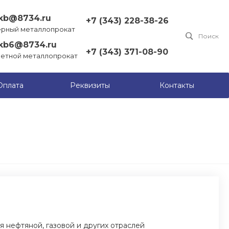
kb@8734.ru
+7 (343) 228-38-26
ерный металлопрокат
Поиск
kb6@8734.ru
+7 (343) 371-08-90
ветной металлопрокат
+7 (343) 228-38-26
Оплата
Реквизиты
Контакты
г. Екатеринбург, Офис:
Екатеринбург, Попова
9/16, офис 24
Пн-Пт: 9:00-18:00
Cб-Вс: Выходной
ekb@8734.ru
+7 (343) 376-35-81
г. Екатеринбург, Склад:
Полеводство,
Животноводов, 16
Пн-Чт: 8:30:-16:30
Пт: 8:30-15:30
Сб-Вс: Выходной
 нефтяной, газовой и других отраслей
ekb@8734.ru